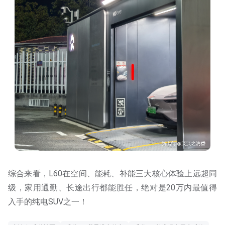
综合来看，L60在空间、能耗、补能三大核心体验上远超同
级，家用通勤、长途出行都能胜任，绝对是20万内最值得
入手的纯电SUV之一！