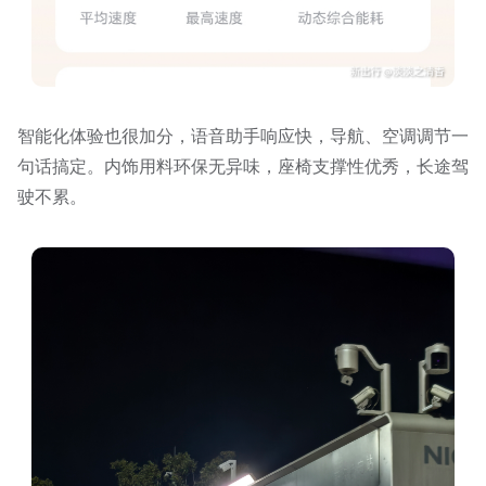
智能化体验也很加分，语音助手响应快，导航、空调调节一
句话搞定。内饰用料环保无异味，座椅支撑性优秀，长途驾
驶不累。