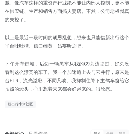
贼。像汽车这样的重资产行业绝不能让内部人控制，更不能
在供应链、生产和销售方面搞夫妻店。不然，公司老板就真
的失控了。
以上是最近一段时间的胡思乱想，想来也只能借新出行这个
平台吐吐槽。信口雌黄，姑妄听之吧。
下午开车进城，后边一辆黑车从我的G9旁边驶过，好久没
看到这么漂亮的车了。我一个加速追上去与它并行，原来是
台ET9，流光溢彩，不同凡响。我抑制住降下主驾车窗给它
拍照的念头，心里想着未来都会好起来的。很欣慰。
新出行小米社区
全部评论
只看作者
最热
最新
最早