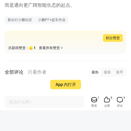
而是通向更广阔智能生态的起点。
新出行小鹏社区
小鹏P7+提车作业
积分赞赏
1
共获得赞赏：
查看所有赞赏
全部评论
只看作者
最热
最新
最早
App 内打开
1
8
9
说点什么吧~
赞赏
点赞
评论