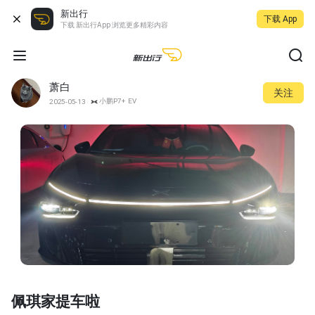
新出行
下载 App
下载 新出行App 浏览更多精彩内容
萧白
关注
小鹏P7+ EV
2025-05-13
佩琪家提车啦