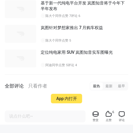
基于新一代纯电平台开发 岚图知音将于今年下
半年发布
陈大个同学
点赞 7
评论 6
岚图针对梦想家推出 7 月购车权益
陈大个同学
点赞 5
定位纯电家用 SUV 岚图知音实车图曝光
阿迪同学
点赞 5
评论 4
全部评论
只看作者
最热
最新
最早
App 内打开
6
说点什么吧~
赞赏
点赞
评论