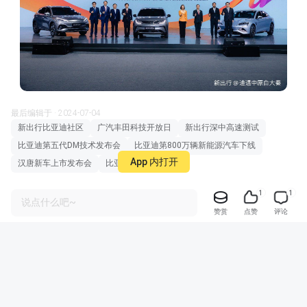
最后编辑于 · 2024-07-04
新出行比亚迪社区
广汽丰田科技开放日
新出行深中高速测试
比亚迪第五代DM技术发布会
比亚迪第800万辆新能源汽车下线
App 内打开
汉唐新车上市发布会
比亚迪梦想日
1
1
说点什么吧~
赞赏
点赞
评论
全部评论
只看作者
最热
最新
最早