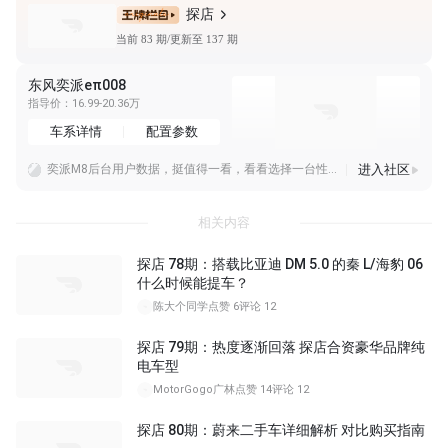
探店
当前 83 期/更新至 137 期
东风奕派eπ008
指导价：16.99-20.36万
车系详情
配置参数
进入社区
奕派M8后台用户数据，挺值得一看，看看选择一台性价比大三排SUV的人，心里怎么想的？
东风奕派M8：全系标配华为乾崑六件套！20万级大六座SUV新选择？
置换价16.98万起，标配华为乾崑六件套，东风奕派M8探店实聊！
相关内容
探店 78期：搭载比亚迪 DM 5.0 的秦 L/海豹 06
什么时候能提车？
陈大个同学
点赞 6
评论 12
探店 79期：热度逐渐回落 探店合资豪华品牌纯
电车型
MotorGogo广林
点赞 14
评论 12
探店 80期：蔚来二手车详细解析 对比购买指南