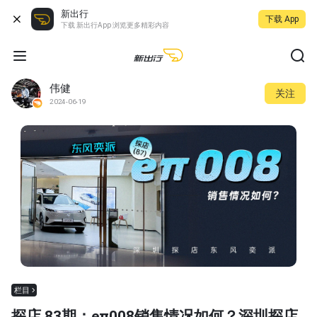
新出行
下载 App
下载 新出行App 浏览更多精彩内容
伟健
关注
2024-06-19
栏目
探店 83期：eπ008销售情况如何？深圳探店