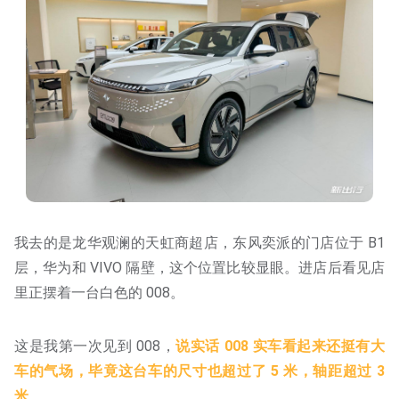
我去的是龙华观澜的天虹商超店，东风奕派的门店位于 B1
层，华为和 VIVO 隔壁，这个位置比较显眼。进店后看见店
里正摆着一台白色的 008。
这是我第一次见到 008，
说实话 008 实车看起来还挺有大
车的气场，毕竟这台车的尺寸也超过了 5 米，轴距超过 3
米
。