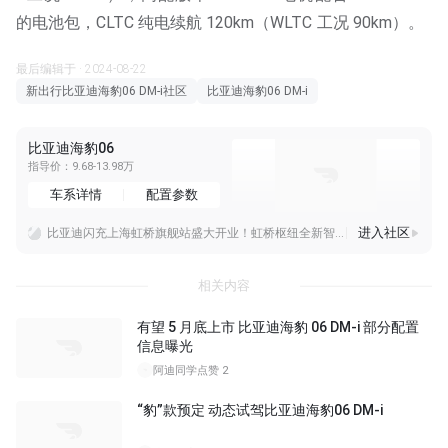
的电池包，CLTC 纯电续航 120km（WLTC 工况 90km）。
最后编辑于 · 2024-08-22
新出行比亚迪海豹06 DM-i社区
比亚迪海豹06 DM-i
比亚迪海豹06
指导价：9.68-13.98万
车系详情
配置参数
进入社区
比亚迪闪充上海虹桥旗舰站盛大开业！虹桥枢纽全新智慧补能地标，5分钟极速闪充，商旅自驾一站式补能。
没想到固态电池还没量产，比亚迪腾势 Z9S 就已经实现了 CLTC 1100 公里续航，全球第一了。这要是固态电池量产，看来纯电车续航突破1500到 2000公
2026/8/6 22:55 星期四 晴​惠深通勤的三年零6天……持之以恒[太阳][强]​起的越来越晚了，到达早饭都没时间吃啦[发呆]​好久没有来锦绣壹号了，这
相关内容
有望 5 月底上市 比亚迪海豹 06 DM-i 部分配置
信息曝光
阿迪同学
点赞 2
“豹”款预定 动态试驾比亚迪海豹06 DM-i