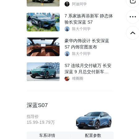
阿迪同学
7 系家族再添新军 静态体
验长安深蓝 S7
陈大个同学
豪华内饰设计 长安深蓝
S7 内饰官图发布
陈大个同学
S7 连续月交付破万 长安
深蓝 9 月总交付新车
17,370 辆
维圈圈
深蓝S07
指导价
15.99-19.79万
车系详情
配置参数