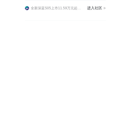
#全球时尚激光智能suv#全新深蓝S05上市，实现科技平权了！11万出头，就能拿下带激光雷达、自适应悬架的爆款SUV，这性价比没得说！同价位独一份全系标配FSD
进入社区
全新深蓝S05上市11.59万元起，全球时尚激光智能SUV全面进阶
限时11.59-14.49万元，全新深蓝S05正式上市。从项目立项到现在，每次团队都在讨论，用户到底需要什么。所以这台车上，大家能看到激光雷达+一段式端到端算法
#全球时尚激光智能suv#全新深蓝S05上市，实现科技平权了！11万出头，就能拿下带激光雷达、自适应悬架的爆款SUV，这性价比没得说！同价位独一份全系标配FSD
全新深蓝S05上市11.59万元起，全球时尚激光智能SUV全面进阶