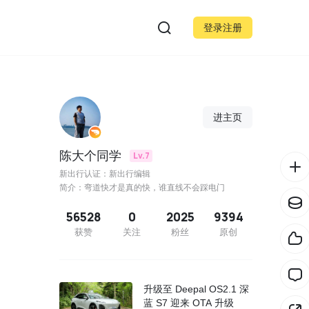
登录注册
进主页
陈大个同学
Lv.7
新出行认证：新出行编辑
简介：弯道快才是真的快，谁直线不会踩电门
56528
0
2025
9394
获赞
关注
粉丝
原创
升级至 Deepal OS2.1 深
蓝 S7 迎来 OTA 升级