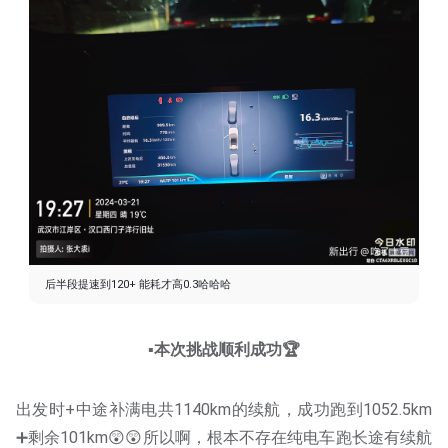
后半段提速到120+ 能耗才高0.3哈哈哈
▪️本次挑战顺利成功🏆
出发时+中途补满电共1140km的续航，成功跑到1052.5km
➕剩余101km😲😲所以啊，根本不存在纯电车跑长途有续航