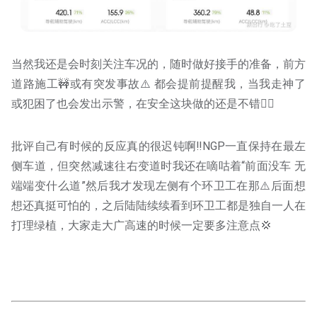
当然我还是会时刻关注车况的，随时做好接手的准备，前方
道路施工🚧或有突发事故⚠️ 都会提前提醒我，当我走神了
或犯困了也会发出示警，在安全这块做的还是不错👍🏻
批评自己有时候的反应真的很迟钝啊‼️NGP一直保持在最左
侧车道，但突然减速往右变道时我还在嘀咕着“前面没车 无
端端变什么道”然后我才发现左侧有个环卫工在那⚠️后面想
想还真挺可怕的，之后陆陆续续看到环卫工都是独自一人在
打理绿植，大家走大广高速的时候一定要多注意点💢