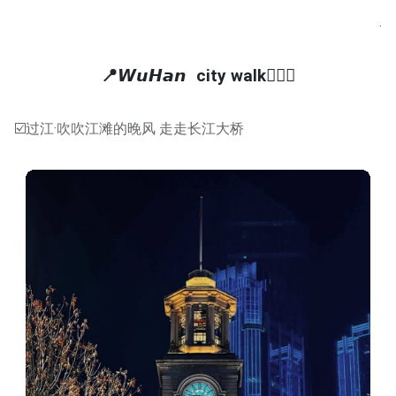
.
📍𝙒𝙪𝙃𝙖𝙣 city walk🚶🏻‍♂️
☑️过江·吹吹江滩的晚风 走走长江大桥