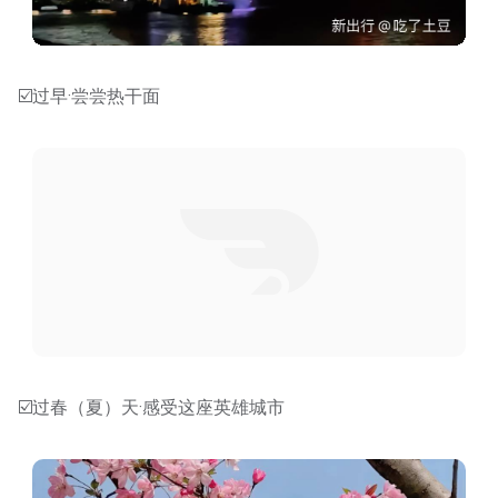
☑️过早·尝尝热干面