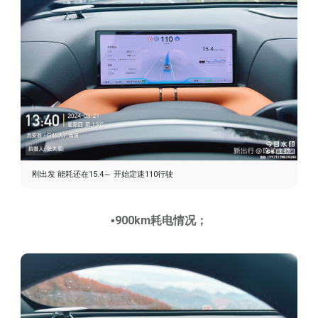
刚出发 能耗还在15.4～ 开始定速110行驶
▪️900km耗电情况；