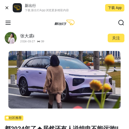
新出行
下载 App
下载 新出行App 浏览更多精彩内容
张大裘i
关注
2024-03-27
G9
社区推荐
都2024年了🔥居然还有人说纯电不能远游‼️