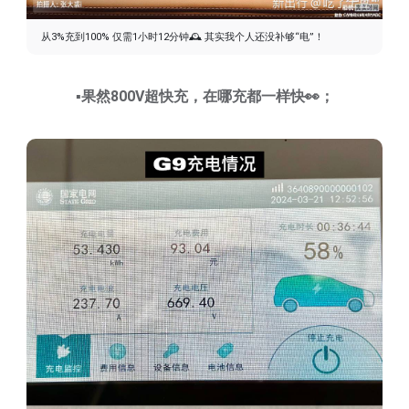
从3%充到100% 仅需1小时12分钟🕰️ 其实我个人还没补够“电”！
▪️
果然800V超快充，在哪充都一样快👀；