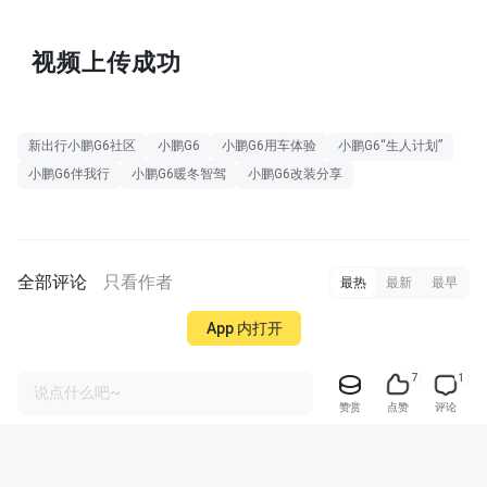
视频上传成功
新出行小鹏G6社区
小鹏G6
小鹏G6用车体验
小鹏G6“生人计划”
小鹏G6伴我行
小鹏G6暖冬智驾
小鹏G6改装分享
全部评论
只看作者
最热
最新
最早
App 内打开
7
1
说点什么吧~
赞赏
点赞
评论