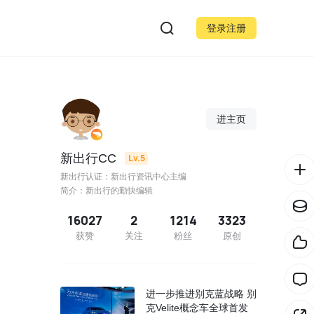
登录注册
进主页
新出行CC
Lv.5
新出行认证：新出行资讯中心主编
简介：新出行的勤快编辑
16027
2
1214
3323
获赞
关注
粉丝
原创
进一步推进别克蓝战略 别
克Velite概念车全球首发