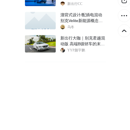
新出行CC
溜背式设计/配插电混动
别克Velite新能源概念车
定妆照首发
乌冬
新出行大咖｜别克君越混
动版 高端B级轿车的末日
与出路?
YYP颜宇鹏