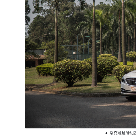
▲ 别克君越混动