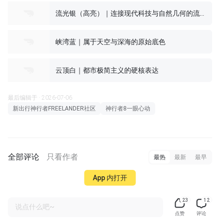
流光银（高亮）｜连接现代科技与自然几何的流动纽带
峡湾蓝｜属于天空与深海的原始底色
云顶白｜都市极简主义的硬核表达
最后编辑于 · 2026-07-06
新出行神行者FREELANDER社区
神行者8一眼心动
全部评论
只看作者
最热
最新
最早
App 内打开
23
12
说点什么吧~
点赞
评论