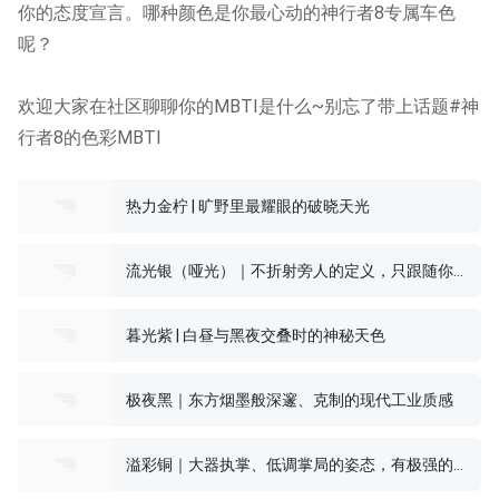
你的态度宣言。哪种颜色是你最心动的神行者8专属车色
呢？
欢迎大家在社区聊聊你的MBTI是什么~别忘了带上话题#神
行者8的色彩MBTI
热力金柠 | 旷野里最耀眼的破晓天光
流光银（哑光）｜不折射旁人的定义，只跟随你的目光折射整个世界
暮光紫 | 白昼与黑夜交叠时的神秘天色
极夜黑｜东方烟墨般深邃、克制的现代工业质感
溢彩铜｜大器执掌、低调掌局的姿态，有极强的领袖气场