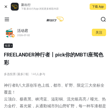
新出行
下载 App
下载 新出行App 浏览更多精彩内容
活动君
关注
2026-07-02
投票
FREELANDER神行者丨pick你的MBTI座驾色
彩
多选投票 (最多2项)
· 146人参与
神行者8八大原创车色上线，都市、旷野、限定三大坐标全
覆盖！
云顶白、极夜黑、峡湾蓝、溢彩铜、流光银高亮 / 哑光、热
力金柠、暮光紫，从通勤城市到山野旷野，每一种车漆都是