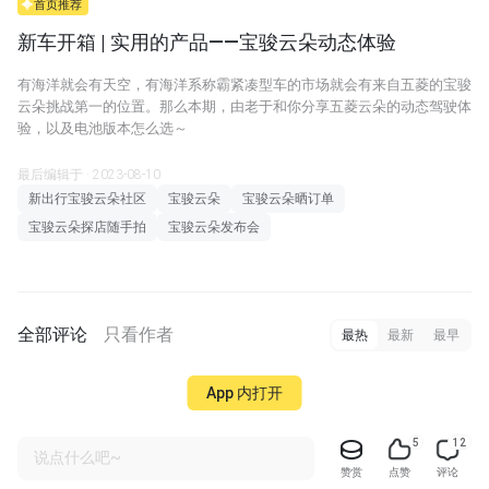
首页推荐
新车开箱 | 实用的产品——宝骏云朵动态体验
有海洋就会有天空，有海洋系称霸紧凑型车的市场就会有来自五菱的宝骏
云朵挑战第一的位置。那么本期，由老于和你分享五菱云朵的动态驾驶体
验，以及电池版本怎么选～
最后编辑于 · 2023-08-10
新出行宝骏云朵社区
宝骏云朵
宝骏云朵晒订单
宝骏云朵探店随手拍
宝骏云朵发布会
全部评论
只看作者
最热
最新
最早
App 内打开
5
12
说点什么吧~
赞赏
点赞
评论