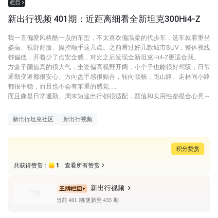
栏目
新出行视频 401期：近距离细看全新坦克300Hi4-Z
我一直偏爱风格酷一点的车型，不太喜欢偏温柔的代步车，选车就看重坐
姿高、视野舒服、操控顺手这几点。之前看过好几款城市SUV，整体视线
都偏低，开着少了点安全感，对比之后发现全新坦克Hi4-Z更适合我。
方盒子颜值真的很大气，坐姿偏高视野开阔，小个子也能很好驾驭，日常
通勤变道都很安心。方向盘手感很贴合，转向顺畅，跑山路、走林间小路
都很平稳，而且也不会有笨重的感觉……
而且像是日常通勤、周末短途出行都很适配，颜值和实用性都很合心意～
新出行坦克社区
新出行视频
积分赞赏
1
共获得赞赏：
查看所有赞赏
新出行视频
当前 401 期/更新至 435 期