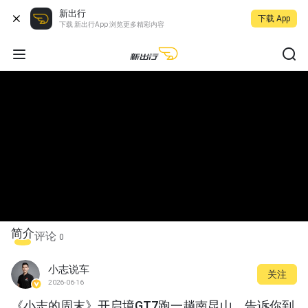
新出行
下载 App
下载 新出行App 浏览更多精彩内容
简介
评论
0
小志说车
关注
2026-06-16
《小志的周末》开启境GT7跑一趟南昆山，告诉你到