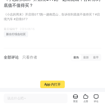
底值不值得买？
《小志的周末》开启境GT7跑一趟南昆山，告诉你到底值不值得买？#启
境汽车 #启境GT7
最后编辑于 · 2026-06-16
新出行综合社区
全部评论
只看作者
最热
最新
最早
App 内打开
说点什么吧~
赞赏
点赞
评论