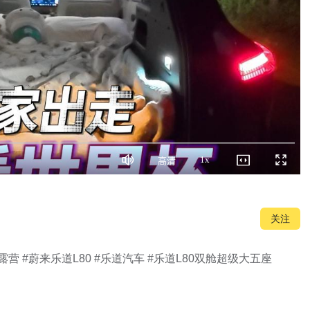
1x
高清
静
画
播
全
音
质
放
屏
速
度
关注
 #蔚来乐道L80 #乐道汽车 #乐道L80双舱超级大五座
