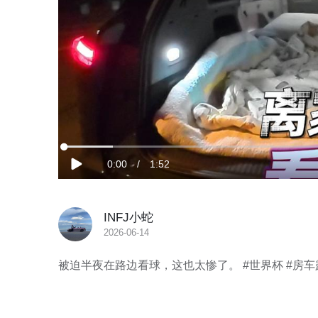
加
载
当
0:00
/
时
1:52
完
播
成
:
放
8.83%
前
长
INFJ小蛇
时
2026-06-14
间
被迫半夜在路边看球，这也太惨了。 #世界杯 #房车露营