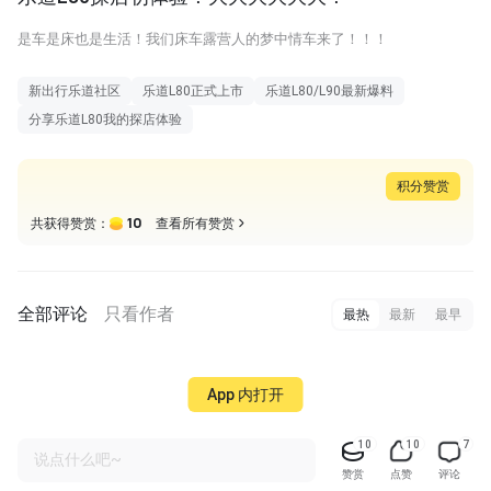
是车是床也是生活！我们床车露营人的梦中情车来了！！！
新出行乐道社区
乐道L80正式上市
乐道L80/L90最新爆料
分享乐道L80我的探店体验
积分赞赏
10
共获得赞赏：
查看所有赞赏
全部评论
只看作者
最热
最新
最早
App 内打开
10
10
7
说点什么吧~
赞赏
点赞
评论