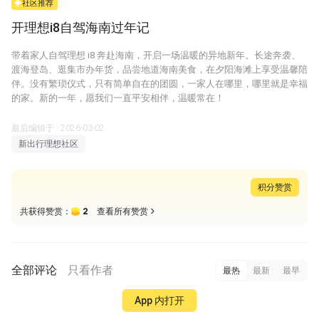
社区推荐
开理想i8自驾海南过年记
带着家人自驾理想 i8 奔赴海南，开启一场温暖的异地新年。长途奔袭、
渡海登岛、逛集市办年货，品尝地道海南美食，在夕阳海滩上享受温馨陪
伴。没有繁琐仪式，只有简单自在的团圆，一家人在哪里，哪里就是幸福
的家。新的一年，愿我们一直平安相伴，温暖常在！
最后编辑于 · 2026-03-02
新出行理想社区
积分赞赏
2
共获得赞赏：
查看所有赞赏
全部评论
只看作者
最热
最新
最早
App 内打开