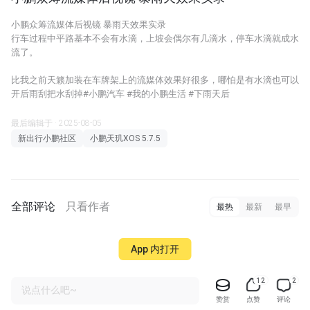
小鹏众筹流媒体后视镜 暴雨天效果实录
行车过程中平路基本不会有水滴，上坡会偶尔有几滴水，停车水滴就成水
流了。
比我之前天籁加装在车牌架上的流媒体效果好很多，哪怕是有水滴也可以
开后雨刮把水刮掉#小鹏汽车 #我的小鹏生活 #下雨天后
最后编辑于 · 2025-08-05
新出行小鹏社区
小鹏天玑XOS 5.7.5
全部评论
只看作者
最热
最新
最早
App 内打开
12
2
说点什么吧~
赞赏
点赞
评论