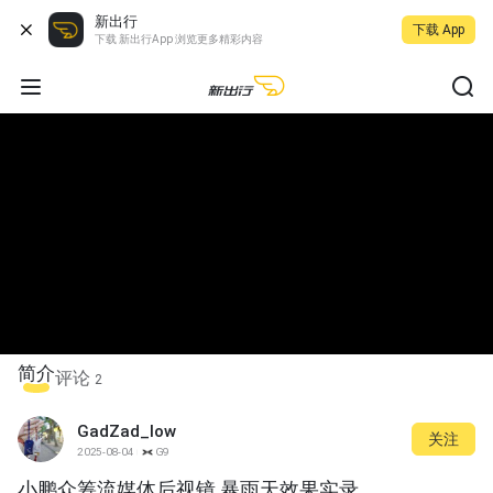
新出行
下载 App
下载 新出行App 浏览更多精彩内容
简介
评论
2
GadZad_low
关注
2025-08-04
G9
小鹏众筹流媒体后视镜 暴雨天效果实录