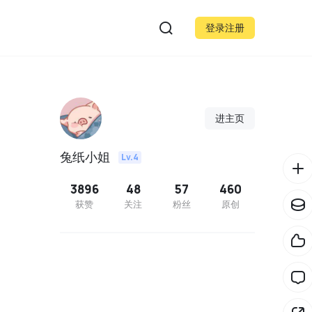
登录注册
进主页
兔纸小姐
Lv.4
3896
48
57
460
获赞
关注
粉丝
原创