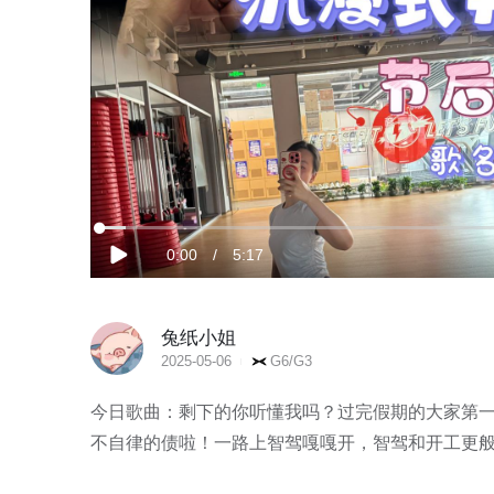
加
载
当
0:00
/
时
5:17
完
播
成
:
放
3.12%
前
长
兔纸小姐
时
2025-05-06
G6/G3
间
今日歌曲：剩下的你听懂我吗？过完假期的大家第一
不自律的债啦！一路上智驾嘎嘎开，智驾和开工更般