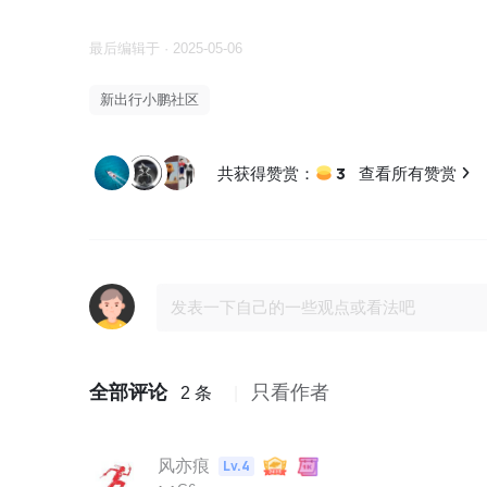
最后编辑于 · 2025-05-06
新出行小鹏社区
3
共获得赞赏：
查看所有赞赏
全部评论
只看作者
2 条
风亦痕
Lv.4