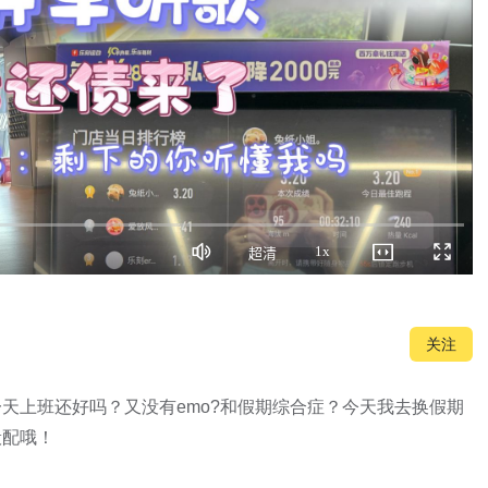
1x
超清
静
画
播
全
音
质
放
屏
速
度
关注
天上班还好吗？又没有emo?和假期综合症？今天我去换假期
配哦！
