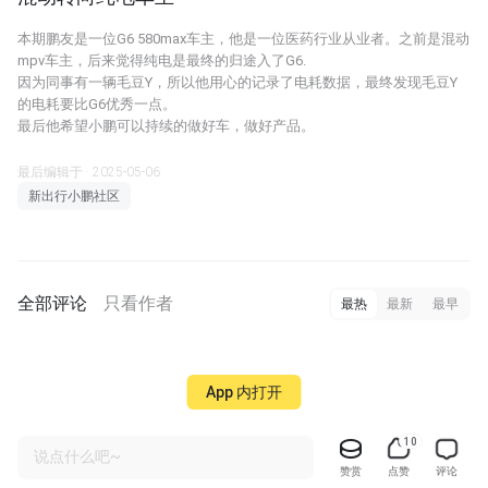
本期鹏友是一位G6 580max车主，他是一位医药行业从业者。之前是混动
mpv车主，后来觉得纯电是最终的归途入了G6.
因为同事有一辆毛豆Y，所以他用心的记录了电耗数据，最终发现毛豆Y
的电耗要比G6优秀一点。
最后他希望小鹏可以持续的做好车，做好产品。
最后编辑于 · 2025-05-06
新出行小鹏社区
全部评论
只看作者
最热
最新
最早
App 内打开
10
说点什么吧~
赞赏
点赞
评论