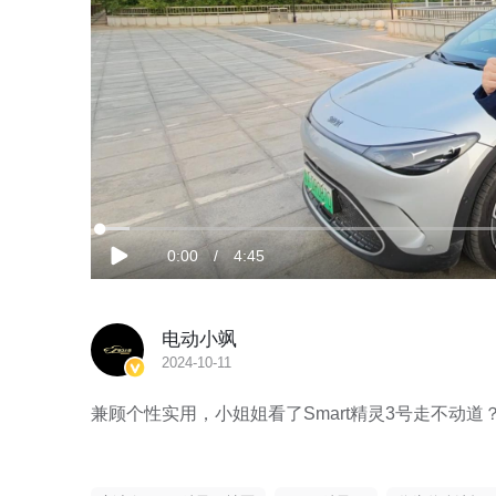
加
载
当
0:00
/
时
4:45
完
播
成
:
放
3.46%
前
长
电动小飒
时
2024-10-11
间
兼顾个性实用，小姐姐看了Smart精灵3号走不动道？