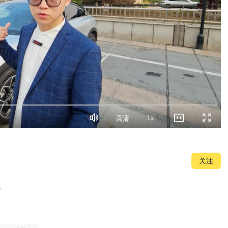
1x
高清
静
画
播
全
音
质
放
屏
速
度
关注

