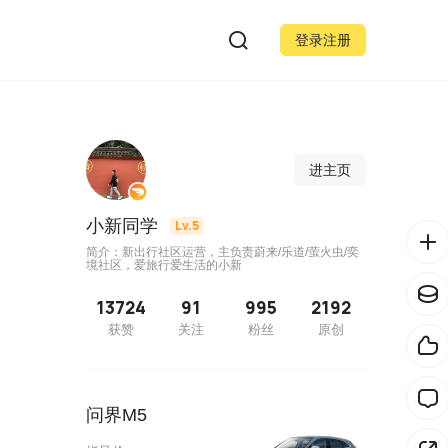
登录注册
进主页
小新同学
Lv.5
简介：新出行社区运营，主负责蔚来/乐道/萤火虫/奕
境社区，爱旅行爱生活的小新
13724
91
995
2192
获赞
关注
粉丝
原创
问界M5