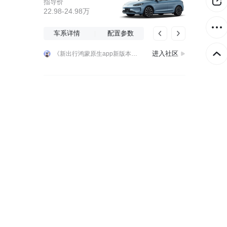
指导价
22.98-24.98万
车系详情
配置参数
用户走进赛力斯超级工厂参与爱车终检验收 问界M6纯电Max+正式开启交付
应上周社区网友要求，新出行app 鸿蒙原生版本 ，“新车日历”功能来啦，同时上线的还有“车系精选”和分享至群聊等功能，应用商店已经可以更新！更新详情：https://www.xchuxing.com/ins/1099033@wzc
进入社区
《新出行鸿蒙原生app新版本上线》版本号：4.18.23更新时间：2026年8月3日更新内容：1.新增“新车日历”功能2.新增“车系精选”功能3.新增群聊列表和
用户走进赛力斯超级工厂参与爱车终检验收 问界M6纯电Max+正式开启交付
应上周社区网友要求，新出行app 鸿蒙原生版本 ，“新车日历”功能来啦，同时上线的还有“车系精选”和分享至群聊等功能，应用商店已经可以更新！更新详情：https://www.xchuxing.com/ins/1099033@wzc