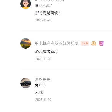
XCX39693Rvpn
小米SU7
那肯定是奕镜！
2025-11-20
单电机左右双驱短续航版
Lv.6
心境或者新境
2025-11-20
语然爸爸
ES8
示境
2025-11-20