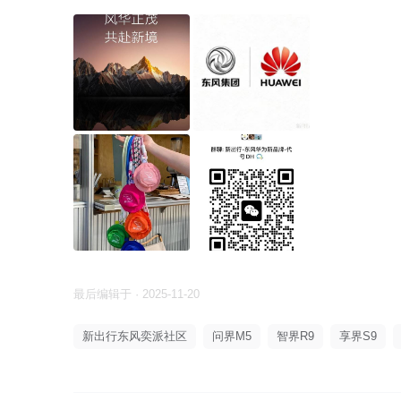
最后编辑于 · 2025-11-20
新出行东风奕派社区
问界M5
智界R9
享界S9