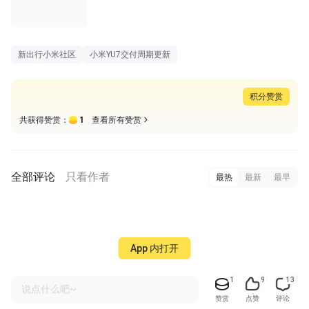
新出行小米社区
小米YU7交付周期更新
积分赞赏
1
共获得赞赏：
查看所有赞赏
全部评论
只看作者
最热
最新
最早
App 内打开
1
9
13
说点什么吧~
赞赏
点赞
评论