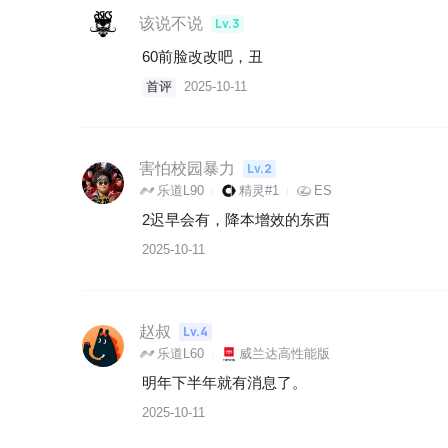
该说不说
Lv.3
60前脸改改吧，丑
首评
2025-10-11
害怕校园暴力
Lv.2
乐道L90
精灵#1
ES
2迟早会有，降本增效的东西
2025-10-11
赵叔
Lv.4
乐道L60
威兰达高性能版
明年下半年就有消息了。
2025-10-11