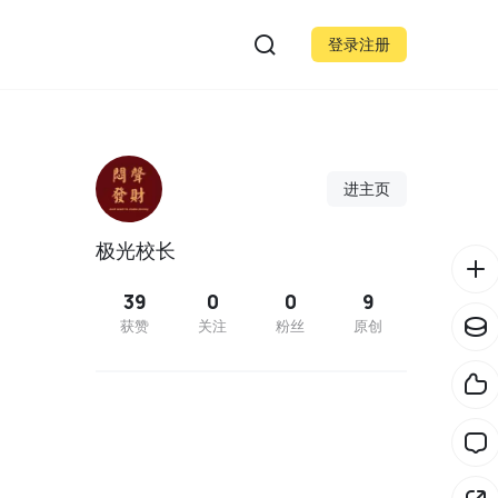
登录注册
进主页
极光校长
39
0
0
9
获赞
关注
粉丝
原创