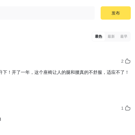
发布
最热
最新
最早
2
升下！开了一年，这个座椅让人的腿和腰真的不舒服，适应不了！
1
8