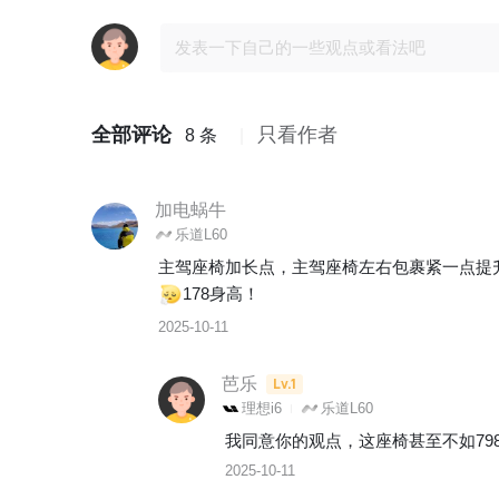
全部评论
只看作者
8 条
加电蜗牛
乐道L60
主驾座椅加长点，主驾座椅左右包裹紧一点提
178身高！
2025-10-11
芭乐
Lv.1
理想i6
乐道L60
我同意你的观点，这座椅甚至不如79
2025-10-11