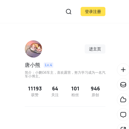
登录注册
进主页
唐小熊
Lv.4
简介：小鹏G6车主，喜欢露营，努力学习成为一名汽
车小博主。
11193
64
101
946
获赞
关注
粉丝
原创