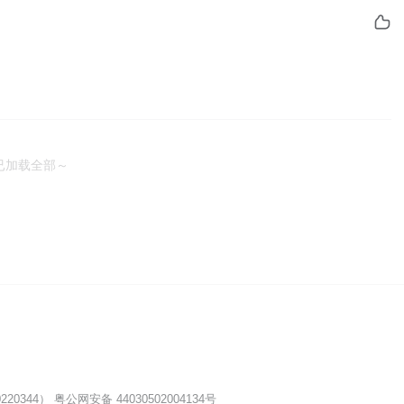
已加载全部～
20344）
粤公网安备 44030502004134号