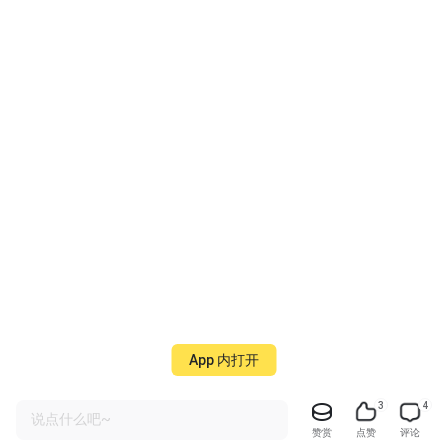
App 内打开
3
4
说点什么吧~
赞赏
点赞
评论