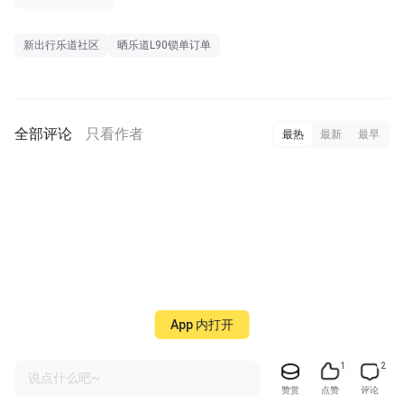
新出行乐道社区
晒乐道L90锁单订单
全部评论
只看作者
最热
最新
最早
App 内打开
1
2
说点什么吧~
赞赏
点赞
评论