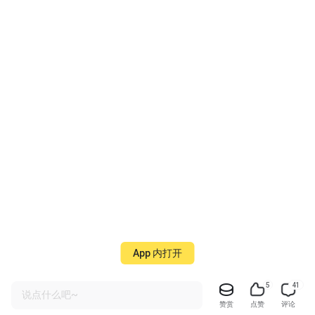
App 内打开
5
41
说点什么吧~
赞赏
点赞
评论