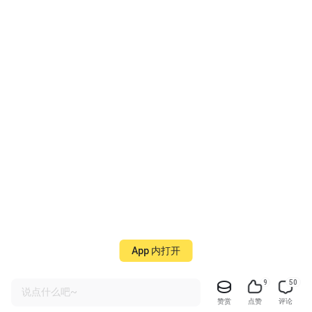
App 内打开
9
50
说点什么吧~
赞赏
点赞
评论