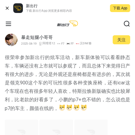
新出行
下载 App
下载 新出行App 浏览更多精彩内容
暴走短腿小哥哥
关注
阿维塔12
汉DM/秦Pro DM
2025-04-19
F7
P7
很荣幸参加新出行的炫车活动，新车新体验可以看看静态
车，车辆还没有上市就可以参观了，而且总体下来觉得日产
有很大的进步，无论是外观还是座椅都是有进步的，其次就
是领克900这个车的可玩性很多各种变换座椅，还有icar这
个车现在也有很多年轻人喜欢，特斯拉焕新版确实也比较犀
利，比老款的好看多了，小鹏的p7+也不错的，怎么说也是
p7的车主，颜值在线的，