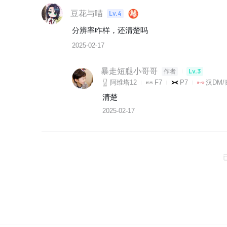
豆花与喵
Lv.4
分辨率咋样，还清楚吗
2025-02-17
暴走短腿小哥哥
Lv.3
作者
阿维塔12
F7
P7
汉DM/
清楚
2025-02-17