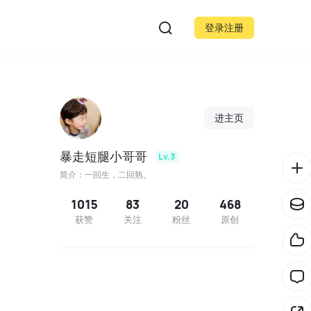
登录注册
进主页
暴走短腿小哥哥
Lv.3
简介：一回生，二回熟。
1015
83
20
468
获赞
关注
粉丝
原创