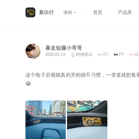
新出行
首页
产品库
深圳
暴走短腿小哥哥
2025-01-13
阿维塔12
F7
P7
汉
这个电子后视镜真的开的很不习惯，一变道就想着看
😂