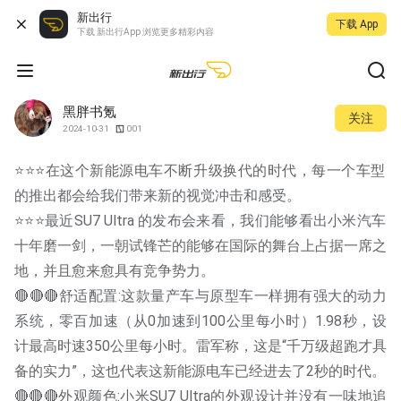
新出行
下载 App
下载 新出行App 浏览更多精彩内容
黑胖书氪
关注
2024-10-31
001
⭐️⭐️⭐️在这个新能源电车不断升级换代的时代，每一个车型
的推出都会给我们带来新的视觉冲击和感受。
⭐️⭐️⭐️最近SU7 Ultra 的发布会来看，我们能够看出小米汽车
十年磨一剑，一朝试锋芒的能够在国际的舞台上占据一席之
地，并且愈来愈具有竞争势力。
🔴🔴🔴舒适配置:这款量产车与原型车一样拥有强大的动力
系统，零百加速（从0加速到100公里每小时）1.98秒，设
计最高时速350公里每小时。雷军称，这是“千万级超跑才具
备的实力”，这也代表这新能源电车已经进去了2秒的时代。
🔴🔴🔴外观颜色:小米SU7 Ultra的外观设计并没有一味地追