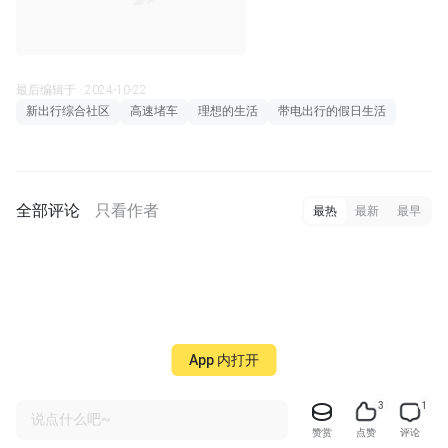
00:04
最后编辑于 · 2024-10-22
新出行综合社区
高速堵车
理想的生活
带电出行的假日生活
全部评论
只看作者
最热
最新
最早
App 内打开
3
1
说点什么吧~
赞赏
点赞
评论