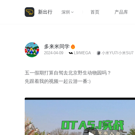
新出行
首页
产品库
深圳
多来米同学
2024-04-09
L9/MEGA
小米YU7/小米SU7
五一假期打算自驾去北京野生动物园吗？

先跟着我的视频一起云游一番:）