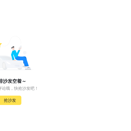
排沙发空着～
评论哦，快抢沙发吧！
抢沙发