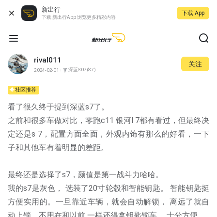
新出行
下载 App
下载 新出行App 浏览更多精彩内容
rival011
关注
深蓝S07(S7)
2024-02-01
社区推荐
看了很久终于提到深蓝s7了。
之前和很多车做对比，零跑c11 银河l 7都有看过，但最终决
定还是s 7，配置方面全面，外观内饰有那么的好看，一下
子和其他车有着明显的差距。
最终还是选择了s7，颜值是第一战斗力哈哈。
我的s7是灰色， 选装了20寸轮毂和智能钥匙。 智能钥匙挺
方便实用的。一旦靠近车辆，就会自动解锁， 离远了就自
动上锁，不用在和以前 一样还得拿钥匙锁车， 十分方便。 