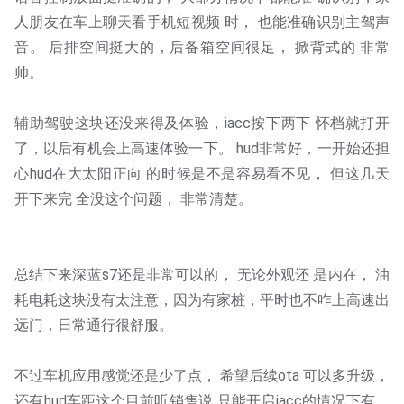
人朋友在车上聊天看手机短视频 时， 也能准确识别主驾声
音。 后排空间挺大的，后备箱空间很足， 掀背式的 非常
帅。 
辅助驾驶这块还没来得及体验，iacc按下两下 怀档就打开
了，以后有机会上高速体验一下。 hud非常好，一开始还担
心hud在大太阳正向 的时候是不是容易看不见， 但这几天
开下来完 全没这个问题， 非常清楚。
总结下来深蓝s7还是非常可以的， 无论外观还 是内在， 油
耗电耗这块没有太注意，因为有家桩，平时也不咋上高速出
远门，日常通行很舒服。
不过车机应用感觉还是少了点， 希望后续ota 可以多升级， 
还有hud车距这个目前听销售说 只能开启iacc的情况下有，