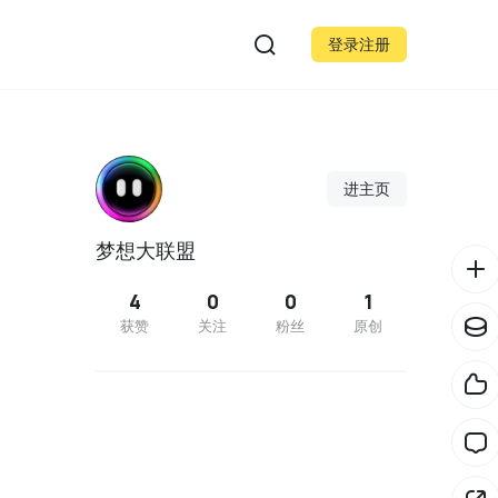
登录注册
进主页
梦想大联盟
4
0
0
1
获赞
关注
粉丝
原创