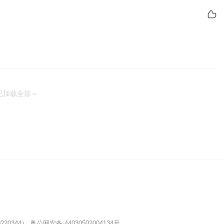
已加载全部～
20344）
粤公网安备 44030502004134号