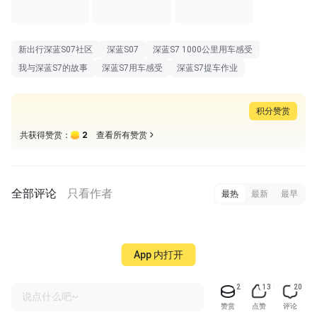
新出行深蓝S07社区
深蓝S07
深蓝S7 1000公里用车感受
我与深蓝S7的故事
深蓝S7用车感受
深蓝S7提车作业
积分赞赏
2
共获得赞赏：
查看所有赞赏
全部评论
只看作者
最热
最新
最早
App 内打开
2
13
20
说点什么吧~
赞赏
点赞
评论