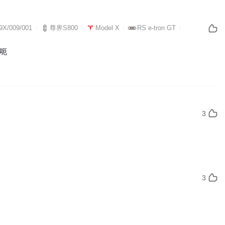
X/009/001
尊界S800
Model X
RS e-tron GT
呃
3
3