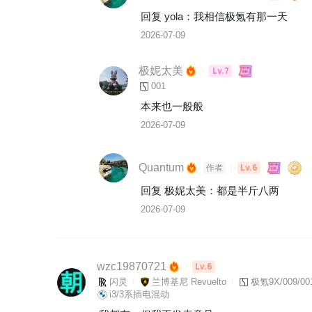
回复 
yola
：
我相信极氪有那一天
2026-07-09
极妮太美
Lv.7
001
本来也一般般
2026-07-09
Quantum
Lv.6
作者
回复 
极妮太美
：
都是半斤八两
2026-07-09
wzc19870721
Lv.6
闪灵
兰博基尼 Revuelto
极氪9X/009/00
i3/3系插电混动