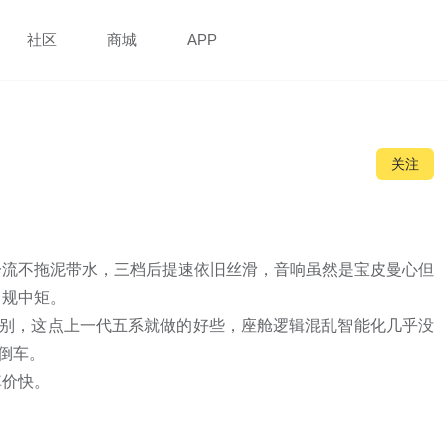
社区
商城
APP
关注
一流不拖泥带水，三档后提速依旧丝滑，音响虽然是宝皮曼心但
规中矩。

级别，这点上一代五系就做的好些，座舱逻辑混乱智能化几乎没
倒车。

掉价快。