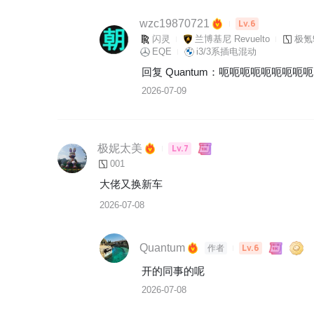
wzc19870721
Lv.6
闪灵
兰博基尼 Revuelto
极氪9
EQE
i3/3系插电混动
回复 
Quantum
：
呃呃呃呃呃呃呃呃呃
2026-07-09
极妮太美
Lv.7
001
大佬又换新车
2026-07-08
Quantum
Lv.6
作者
开的同事的呢
2026-07-08