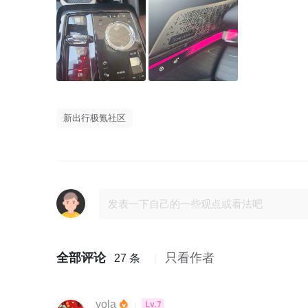
新出行极氪社区
全部评论
只看作者
27 条
yola
Lv.7