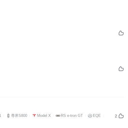
1
尊界S800
Model X
RS e-tron GT
EQE
2