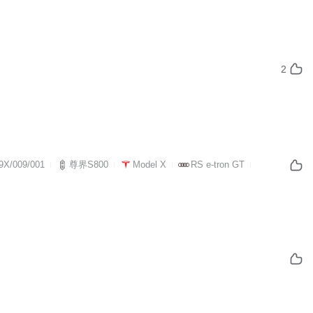
2
X/009/001
尊界S800
Model X
RS e-tron GT