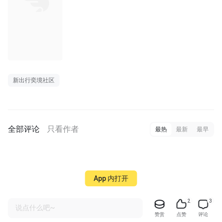
长图
新出行奕境社区
全部评论
只看作者
最热
最新
最早
App 内打开
2
3
说点什么吧~
赞赏
点赞
评论