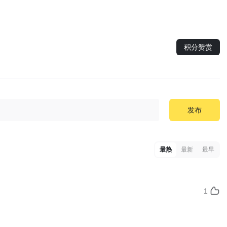
积分赞赏
发布
最热
最新
最早
1