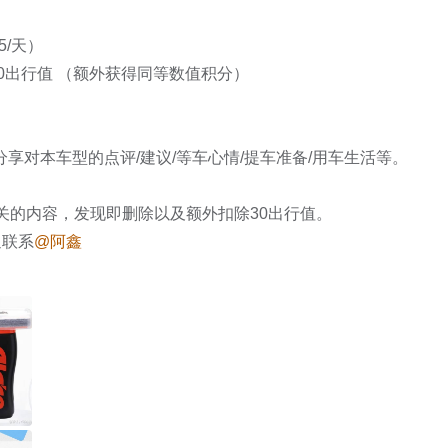


/天）

0出行值 （额外获得同等数值积分）

享对本车型的点评/建议/等车心情/提车准备/用车生活等。

关的内容，发现即删除以及额外扣除30出行值。

迎联系
@阿鑫