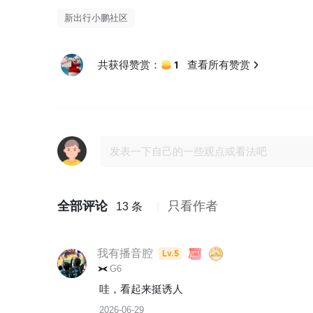
新出行小鹏社区
1
共获得赞赏：
查看所有赞赏
全部评论
只看作者
13 条
我有播音腔
Lv.5
G6
哇，看起来挺诱人
2026-06-29