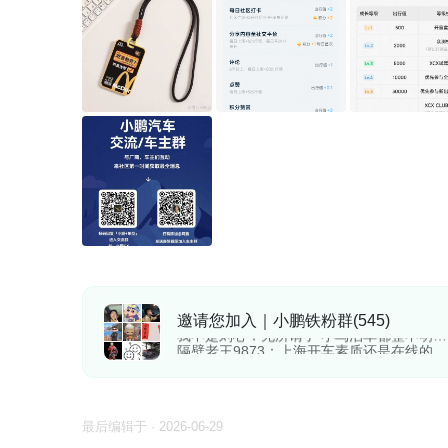
邀请您加入｜小鹏铁粉群(545)
隔壁老王9873：上海开车素质还是在线的
隔壁老王9873：（素质差的都被举报了
大鹅啊鹅鹅鹅：{:狗头02:}阿维塔试驾给我说了一个基本技术路径，只要是鸿蒙车走过的车库，都会把路线和分布上传云端，即使没有来过的鸿蒙汽车也可以自动泊入泊出，小鹏vla2.0有类似
大鹅啊鹅鹅鹅：对了，过两天会发一个ngp撞车视频，事实胜于雄辩，安全驾驶
我不是刘心：无所谓了 小鸟泊车都整不明白 越更新越倒退
隔壁老王9873：上海开车素质还是在线的
最后编辑于 · 2026-06-29