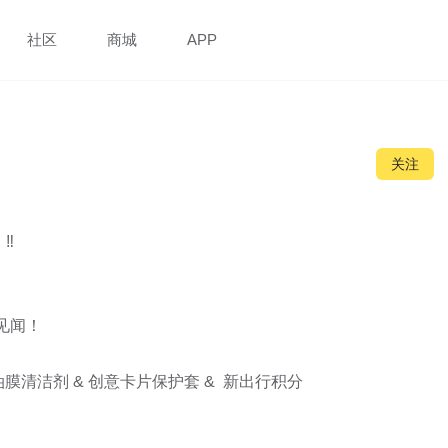
社区
商城
APP
关注


闻！

清洁剂 & 创意卡片保护套 &  新出行积分
