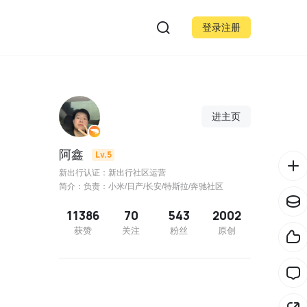
登录注册
进主页
阿鑫
Lv.5
新出行认证：新出行社区运营
简介：负责：小米/日产/长安/特斯拉/奔驰社区
11386
70
543
2002
获赞
关注
粉丝
原创