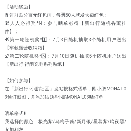
【活动奖励】
🧧进群瓜分百元红包雨，每🈵50人就发大额红包；
🎁人人必得奖*N：参与晒单必得【新出行随机香薰挂
件】；
🎁第一轮随机奖*3️⃣：7月3日随机抽取3个随机用户送出
【车载露营收纳箱】
🎁第二轮随机奖*5️⃣：7月10日随机抽取5个随机用户送出
【新出行 得闲充电系列贴纸】
【如何参与】
在「新出行-小鹏社区」发帖按格式晒单，附小鹏MONA L0
3预订截图，并添加话题#小鹏MONA L03晒订单
晒单格式⬇️
我选择的颜色：极光紫/乌梅子酱/新月银/星暮紫/暗夜黑/
尤加利灰