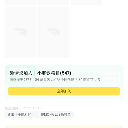
邀请您加入｜小鹏铁粉群(547)
隔壁老王9873：G9 就是因为在这个时代显得太“普通”了，反而符合很多大众的审美
隔壁老王9873：有些人不需要那么多花里胡哨的设计，简单点就很舒服
隔壁老王9873：审美这种事，千人千面，理解并尊重
立即加入
大鹅啊鹅鹅鹅：@贺磊 新出行能不能搞一个专门的试驾专区，让新出的用户更容易更方便的对接到车企的门店，试驾，体验。 新出行里想换车或者增购的用户比例应该不低吧，尤其很多车企现在每年发新车搞活动的次数很多。
贺磊：我们用户量还不够支撑这个东西
最后编辑于 · 2026-07-02
新出行小鹏社区
小鹏MONA L03晒锁单