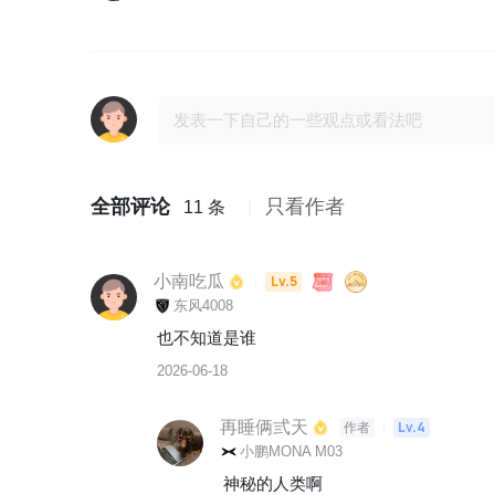
全部评论
只看作者
11 条
小南吃瓜
Lv.5
东风4008
也不知道是谁
2026-06-18
再睡俩弎天
Lv.4
作者
小鹏MONA M03
神秘的人类啊