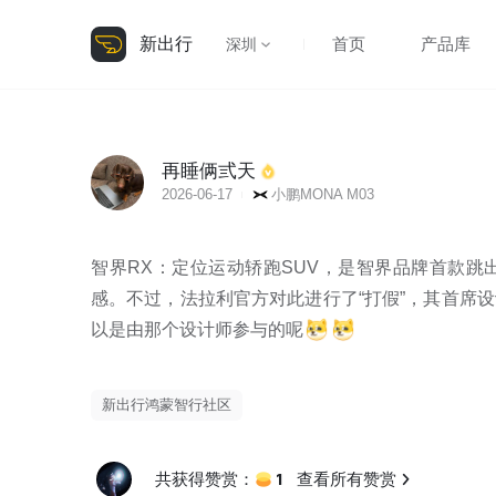
新出行
首页
产品库
深圳
再睡俩弎天
2026-06-17
小鹏MONA M03
智界RX​​：定位运动轿跑SUV，是智界品牌首
感。不过，法拉利官方对此进行了“打假”，其首席
以是由那个设计师参与的呢
新出行鸿蒙智行社区
1
共获得赞赏：
查看所有赞赏