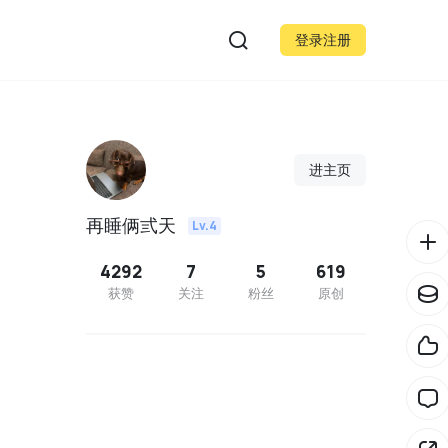
登录注册
进主页
再睡俩弎天
Lv.4
4292
7
5
619
获赞
关注
粉丝
原创