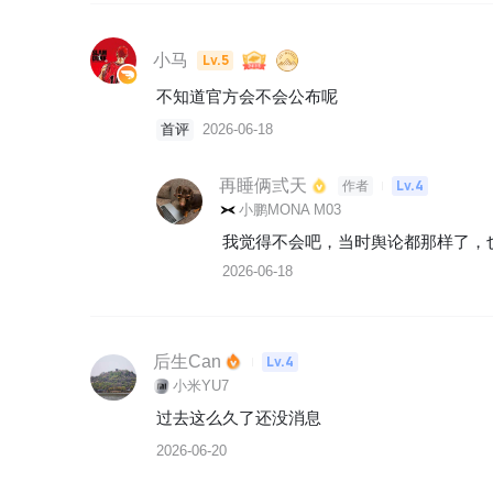
小马
Lv.5
不知道官方会不会公布呢
首评
2026-06-18
再睡俩弎天
Lv.4
作者
小鹏MONA M03
我觉得不会吧，当时舆论都那样了，
2026-06-18
后生Can
Lv.4
小米YU7
过去这么久了还没消息
2026-06-20