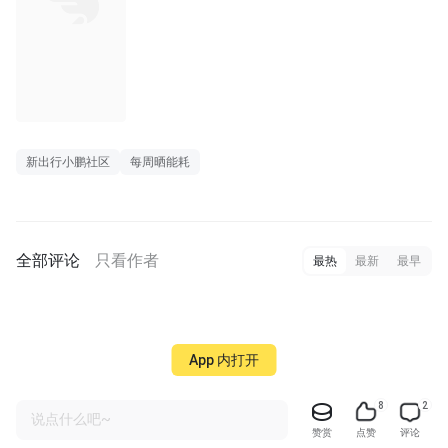
长图
新出行小鹏社区
每周晒能耗
全部评论
只看作者
最热
最新
最早
App 内打开
8
2
说点什么吧~
赞赏
点赞
评论