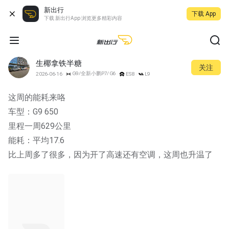
新出行
下载 App
下载 新出行App 浏览更多精彩内容
生椰拿铁半糖
关注
G9/全新小鹏P7/G6
2026-06-16
ES8
L9
这周的能耗来咯
车型：G9 650
里程一周629公里
能耗：平均17.6
比上周多了很多，因为开了高速还有空调，这周也升温了