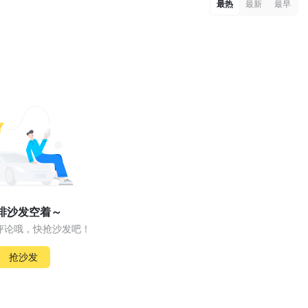
最热
最新
最早
排沙发空着～
评论哦，快抢沙发吧！
抢沙发