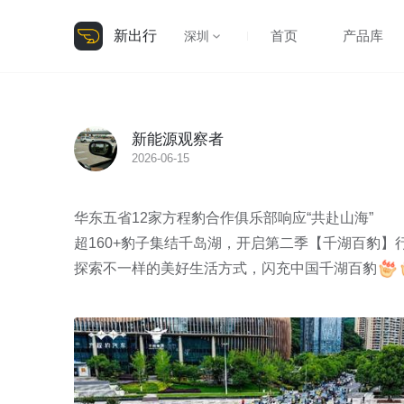
新出行
首页
产品库
深圳
新能源观察者
2026-06-15
华东五省12家方程豹合作俱乐部响应“共赴山海”

超160+豹子集结千岛湖，开启第二季【千湖百豹】行
探索不一样的美好生活方式，闪充中国千湖百豹