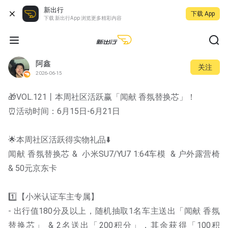
新出行
下载 App
下载 新出行App 浏览更多精彩内容
阿鑫
关注
2026-06-15
🎁VOL.121丨本周社区活跃赢「闻献 香氛替换芯」！
⏰活动时间：6月15日-6月21日
🌟本周社区活跃得实物礼品⬇️
闻献 香氛替换芯 &  小米SU7/YU7 1:64车模  & 户外露营椅  
& 50元京东卡
1️⃣【小米认证车主专属】
- 出行值180分及以上，随机抽取1名车主送出「闻献 香氛
替换芯」 & 2名送出「200积分」，其余获得「100积