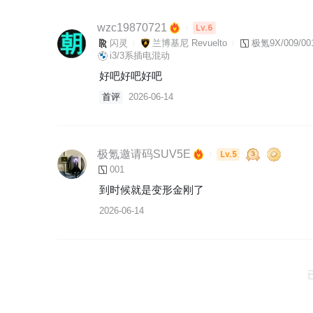
wzc19870721
Lv.6
闪灵
兰博基尼 Revuelto
极氪9X/009/00
i3/3系插电混动
好吧好吧好吧
首评
2026-06-14
极氪邀请码SUV5E
Lv.5
001
到时候就是变形金刚了
2026-06-14