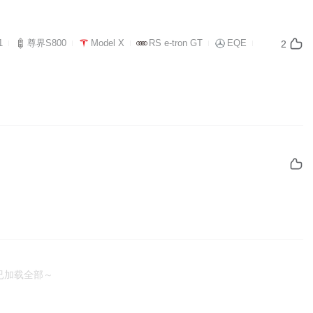
1
尊界S800
Model X
RS e-tron GT
EQE
2
已加载全部～