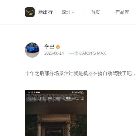
新出行
首页
产品库
深圳
辛巴
2026-06-14
埃安AION S MAX
十年之后部分场景估计就是机器在搞自动驾驶了吧