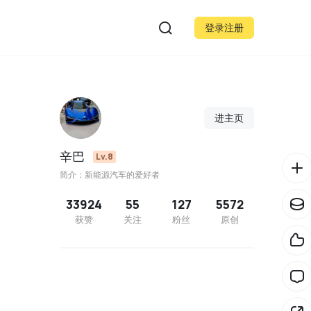
登录注册
进主页
辛巴
Lv.8
简介：新能源汽车的爱好者
33924
55
127
5572
获赞
关注
粉丝
原创