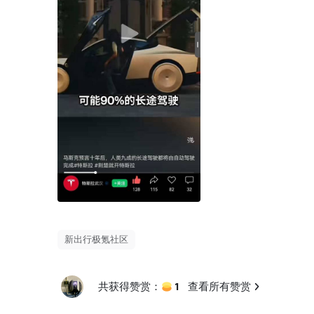
新出行极氪社区
1
共获得赞赏：
查看所有赞赏