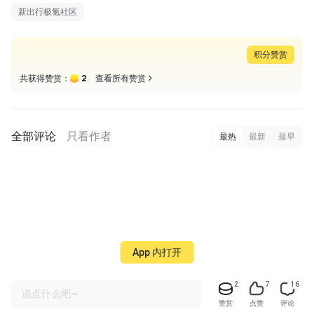
新出行极氪社区
积分赞赏
2
共获得赞赏：
查看所有赞赏
全部评论
只看作者
最热
最新
最早
App 内打开
2
7
16
说点什么吧~
赞赏
点赞
评论