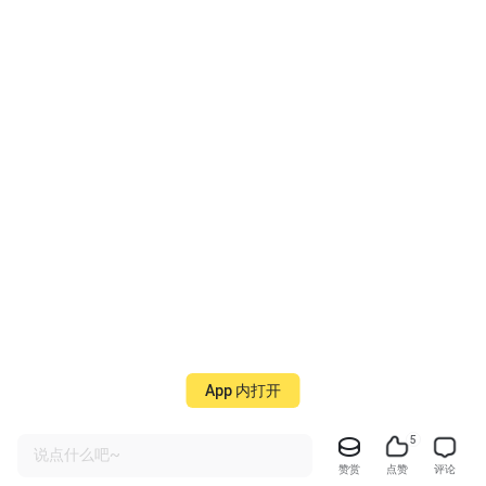
App 内打开
5
说点什么吧~
赞赏
点赞
评论